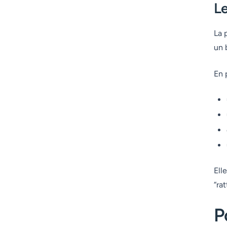
Le
La 
un 
En 
Ell
“ra
P