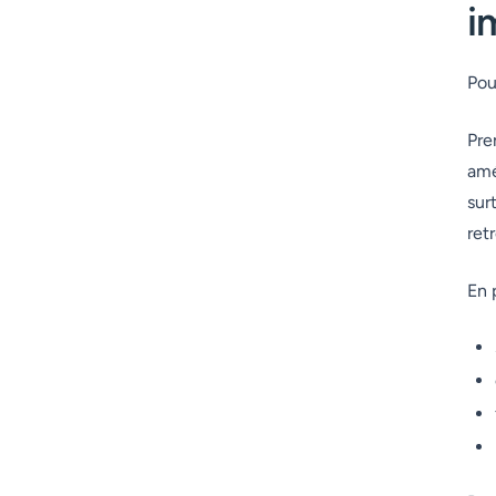
i
Pou
Pre
amé
sur
ret
En 