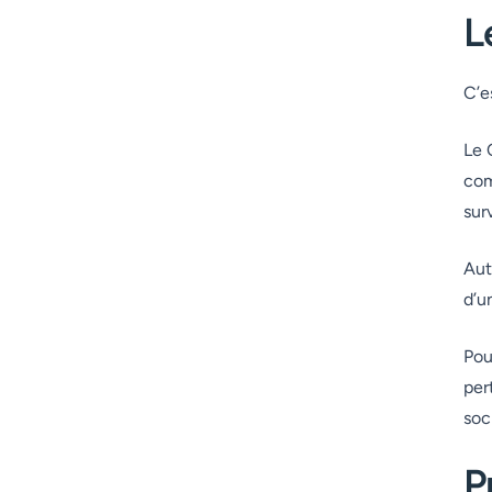
L
C’e
Le 
com
sur
Aut
d’u
Pou
per
soc
P