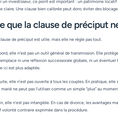
r un investisseur, ce point est important : un patrimoine loca
te claire. Une clause bien calibrée peut donc éviter des bloca
e que la clause de préciput ne
clause de préciput est utile, mais elle ne règle pas tout.
bord, elle n’est pas un outil général de transmission. Elle protèg
remplace ni une réflexion successorale globale, ni un éventuel 
le-ci est plus adaptée.
uite, elle n’est pas ouverte à tous les couples. En pratique, el
 marié ne peut pas l’utiliser comme un simple “plus” au moment
in, elle n’est pas intangible. En cas de divorce, les avantages m
f volonté contraire exprimée dans la procédure.