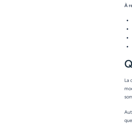
À r
Q
La 
mod
som
Aut
que