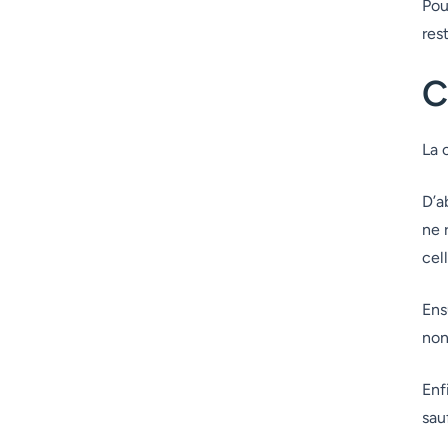
Pou
res
C
La 
D’a
ne 
cel
Ens
non
Enf
sau