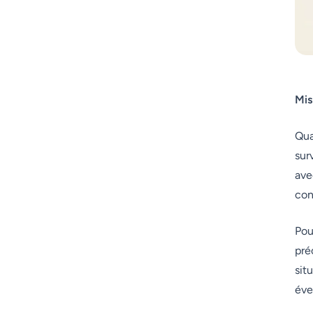
Mis
Qua
sur
ave
con
Pou
pré
sit
éve