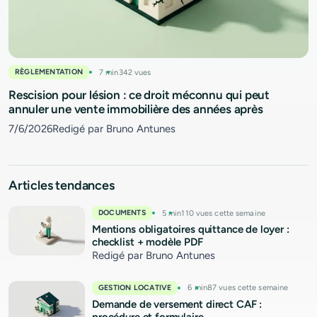
FISCALITÉ
8 min
671 vues
Résidence principale : les impôts vérifient vos factures
12/5/2026
Redigé par Bruno Antunes
Articles tendances
DOCUMENTS
5 min
110 vues cette semaine
Mentions obligatoires quittance de loyer :
checklist + modèle PDF
Redigé par Bruno Antunes
GESTION LOCATIVE
6 min
87 vues cette semaine
Demande de versement direct CAF :
procédure et formulaire
Redigé par Bruno Antunes