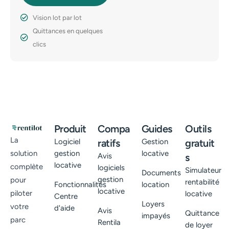
Vision lot par lot
Quittances en quelques
clics
Produit
Compa
Guides
Outils
La
Logiciel
ratifs
Gestion
gratuit
gestion
locative
solution
Avis
s
locative
complète
logiciels
Simulateur
Documents
gestion
pour
rentabilité
Fonctionnalités
location
locative
piloter
locative
Centre
Loyers
votre
d'aide
Avis
Quittance
impayés
parc
Rentila
de loyer