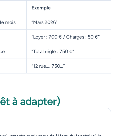
Exemple
 le mois
“Mars 2026”
“Loyer : 700 € / Charges : 50 €”
nce
“Total réglé : 750 €”
“12 rue…, 750…”
êt à adapter)