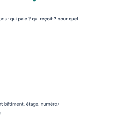
ons :
qui paie ? qui reçoit ? pour quel
t bâtiment, étage, numéro)
e