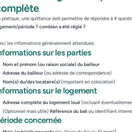
complète
 pratique, une quittance doit permettre de répondre à 4 questi
gement/période ? combien a été réglé ?
ici les informations généralement attendues.
nformations sur les parties
Nom et prénom (ou raison sociale) du bailleur
Adresse du bailleur
(ou adresse de correspondance)
Nom(s) du/des locataire(s)
(important en colocation)
nformations sur le logement
Adresse complète du logement loué
(incluant éventuellemen
(Optionnel mais utile)
Référence du bail
ou identifiant intern
ériode concernée
Mois / période couverte
(ex. “loyer du 1er au 31 mars”)