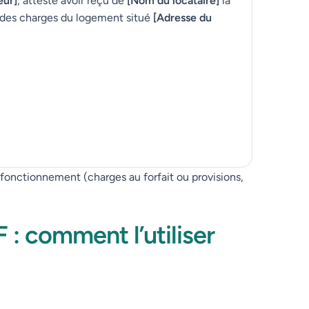
eur]
, atteste avoir reçu de
[Nom du locataire]
la
 des charges du logement situé
[Adresse du
onctionnement (charges au forfait ou provisions,
 : comment l’utiliser