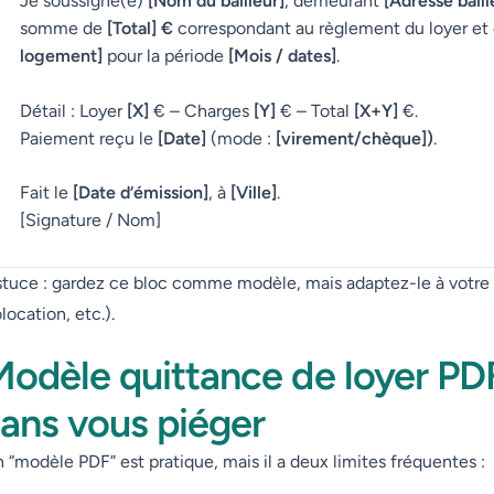
Je soussigné(e)
[Nom du bailleur]
, demeurant
[Adresse baill
somme de
[Total] €
correspondant au règlement du loyer et
logement]
pour la période
[Mois / dates]
.
Détail : Loyer
[X]
€ – Charges
[Y]
€ – Total
[X+Y]
€.
Paiement reçu le
[Date]
(mode :
[virement/chèque])
.
Fait le
[Date d’émission]
, à
[Ville]
.
[Signature / Nom]
tuce : gardez ce bloc comme modèle, mais adaptez-le à votre f
location, etc.).
odèle quittance de loyer PDF
sans vous piéger
 “modèle PDF” est pratique, mais il a deux limites fréquentes :