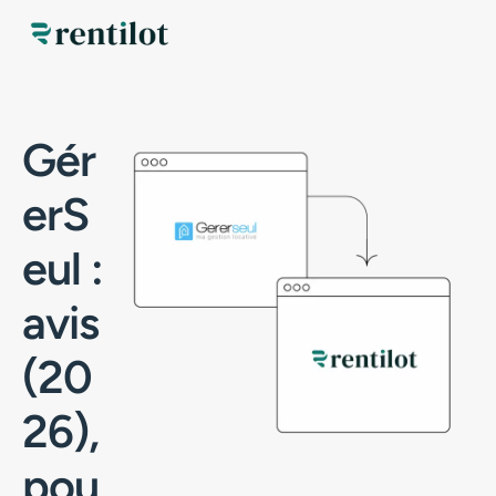
Gér
erS
eul :
avis
(20
26),
pou