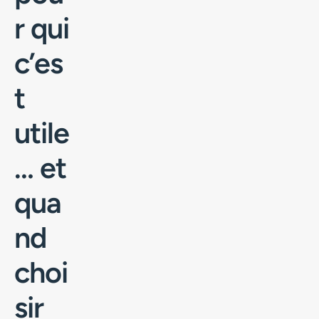
r qui
c’es
t
utile
… et
qua
nd
choi
sir