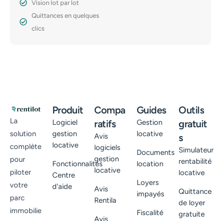
Vision lot par lot
Quittances en quelques
clics
Produit
Compa
Guides
Outils
La
Logiciel
ratifs
Gestion
gratuit
gestion
locative
solution
Avis
s
locative
complète
logiciels
Simulateur
Documents
gestion
pour
rentabilité
Fonctionnalités
location
locative
piloter
locative
Centre
Loyers
votre
d'aide
Avis
Quittance
impayés
parc
Rentila
de loyer
immobilie
Fiscalité
gratuite
Avis